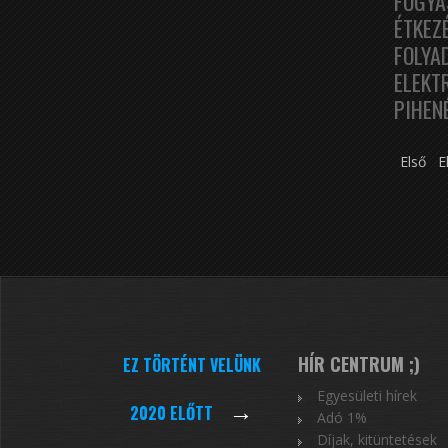
FOGYA
ÉTKEZ
FOLYA
ELEKT
PIHEN
Első
E
HÍR CENTRUM ;)
EZ TÖRTÉNT VELÜNK
Egyesületi hírek
→
2020 ELŐTT
Adó 1%
Díjak, kitüntetések