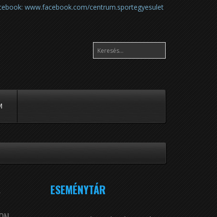
cebook:
www.facebook.com/centrum.sportegyesulet
M
Előző
Előző
Következő
Következő
A
ESEMÉNYTÁR
év
hónap
hónap
év