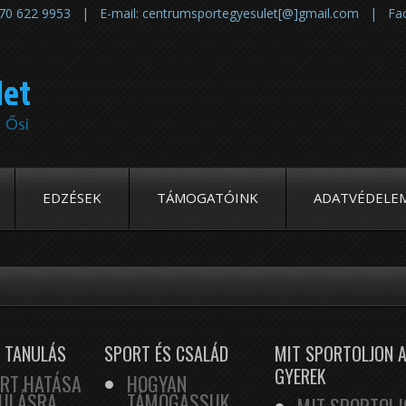
6 70 622 9953 | E-mail: centrumsportegyesulet[@]gmail.com | Fa
let
| Ősi
EDZÉSEK
TÁMOGATÓINK
ADATVÉDELE
 TANULÁS
SPORT ÉS CSALÁD
MIT SPORTOLJON 
GYEREK
ORT HATÁSA
HOGYAN
NULÁSRA
TÁMOGASSUK