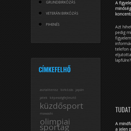
GRUNDBIRKÓZÁS
A figyel
minőség
VETERÁN BIRKÓZÁS
koncentr
PIHENÉS
Azt hihe
pedig mi
figyelem
informác
telefon 
eljutott
lapfülre?
CÍMKEFELHŐ
asztalitenisz
birkózás
japán
jatek
képességfejlesztő
küzdősport
TUDAT
mawashi
olimpiai
A mindf
sportag
a jelen 