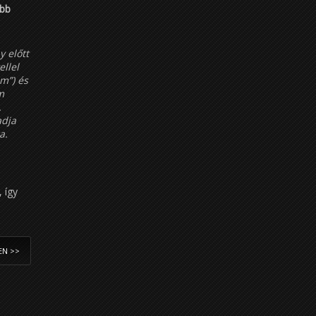
öbb
y előtt
llel
m”) és
m
.
adja
a.
 így
EN >>