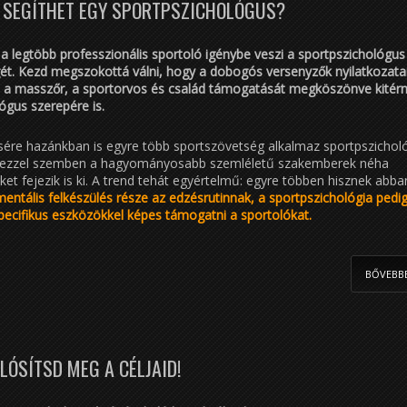
 SEGÍTHET EGY SPORTPSZICHOLÓGUS?
 legtöbb professzionális sportoló igénybe veszi a sportpszichológus
gét. Kezd megszokottá válni, hogy a dobogós versenyzők nyilatkozata
, a masszőr, a sportorvos és család támogatását megköszönve kitér
ógus szerepére is.
sére hazánkban is egyre több sportszövetség alkalmaz sportpszichol
ezzel szemben a hagyományosabb szemléletű szakemberek néha
ket fejezik is ki. A trend tehát egyértelmű: egyre többen hisznek abba
mentális felkészülés része az edzésrutinnak, a sportpszichológia pedi
ecifikus eszközökkel képes támogatni a sportolókat.
BŐVEBB
ALÓSÍTSD MEG A CÉLJAID!