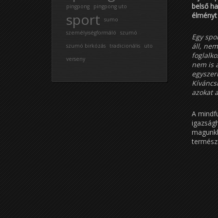
belső h
pingpong
pingpong uto
sport
élményt 
sumo
személyiségformáló
szumó
Egy spor
áll, ne
szumó birkózás
tradicionális
uto
foglalk
verseny
nem is 
egyszerű
Kíváncsi
azokat 
A mindfu
igazságh
magunkb
természe