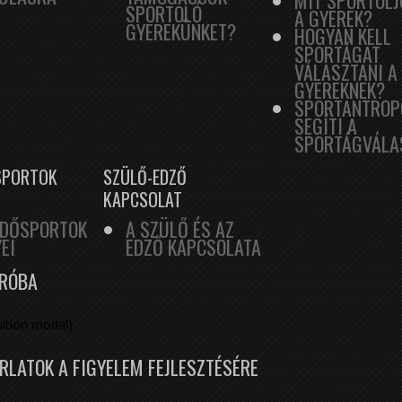
MIT SPORTOLJ
SPORTOLÓ
A GYEREK?
GYEREKÜNKET?
HOGYAN KELL
SPORTÁGAT
VÁLASZTANI A
GYEREKNEK?
SPORTANTROP
SEGÍTI A
SPORTÁGVÁLA
SPORTOK
SZÜLŐ-EDZŐ
KAPCSOLAT
ZDŐSPORTOK
A SZÜLŐ ÉS AZ
EI
EDZŐ KAPCSOLATA
PRÓBA
ition modal)
RLATOK A FIGYELEM FEJLESZTÉSÉRE