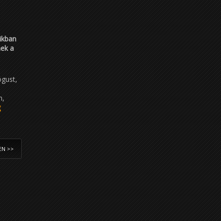
ikban
nek a
ógust,
n,
g
EN >>