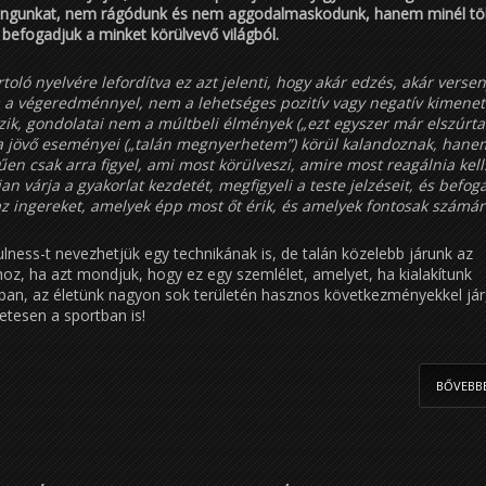
angunkat, nem rágódunk és nem aggodalmaskodunk, hanem minél t
befogadjuk a minket körülvevő világból.
toló nyelvére lefordítva ez azt jelenti, hogy akár edzés, akár versen
m a végeredménnyel, nem a lehetséges pozitív vagy negatív kimenete
ozik, gondolatai nem a múltbeli élmények („ezt egyszer már elszúrta
a jövő eseményei („talán megnyerhetem”) körül kalandoznak, hane
en csak arra figyel, ami most körülveszi, amire most reagálnia kell
an várja a gyakorlat kezdetét, megfigyeli a teste jelzéseit, és befog
az ingereket, amelyek épp most őt érik, és amelyek fontosak számár
lness-t nevezhetjük egy technikának is, de talán közelebb járunk az
oz, ha azt mondjuk, hogy ez egy szemlélet, amelyet, ha kialakítunk
an, az életünk nagyon sok területén hasznos következményekkel jár,
tesen a sportban is!
BŐVEBB