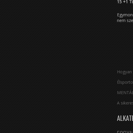
15 +1 Ti
Egymonda
nem szer
Hogyan t
Élsporto
MENTÁL
A sikere
ALKAT