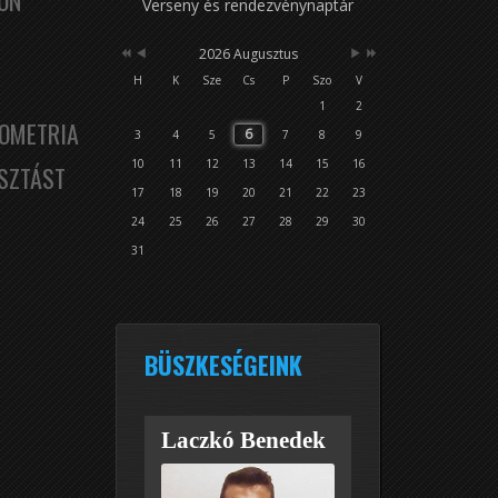
ON
Verseny és rendezvénynaptár
2026 Augusztus
H
K
Sze
Cs
P
Szo
V
1
2
OMETRIA
6
3
4
5
7
8
9
10
11
12
13
14
15
16
SZTÁST
17
18
19
20
21
22
23
24
25
26
27
28
29
30
31
BÜSZKESÉGEINK
Laczkó Benedek