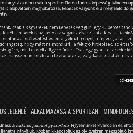
em irányítása nem csak a sport területén fontos képesség. Mindennap
ét is alapvetően meghatározza, képesek vagyunk-e a megfelelő dolg
álni.
tnénk, csak a kisgyerekek nem képesek végigülni egy 45 perces tanór
, felnőtt emberek is hajlamosak vagyunk elveszíteni a fonalat. A minő
 fenntartása erőfeszítést és önfegyelmet igényel, márpedig a ránk zú
iórengeteg, hogy mást ne mondjunk, a felugró hirdetések, az értesít
csipogása, mind eltereli a figyelmünket. Csak egy gyors teszt: mire idá
atok, hányszor néztetek rá a telefonotokra, vagy kattintottatok másik
BŐVEBB
OS JELENLÉT ALKALMAZÁSA A SPORTBAN - MINDFULNE
ulness a
tudatos jelenlét gyakorlata
. Figyelmünket kíváncsian és elf
pillanatra irányítjuk, közben kikapcsoljuk az oly gyakran megszólaló kri