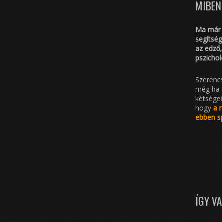
MIBEN
Ma már a
segítsé
az edző
pszichol
Szerenc
még ha 
kétségei
hogy
a 
ebben sp
ÍGY V