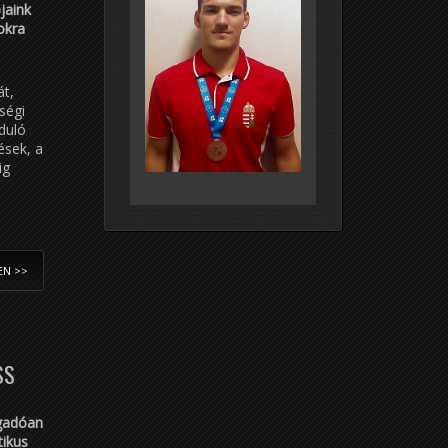
jaink
okra
át,
ségi
duló
ések, a
ig
EN >>
SS
ogadóan
tikus