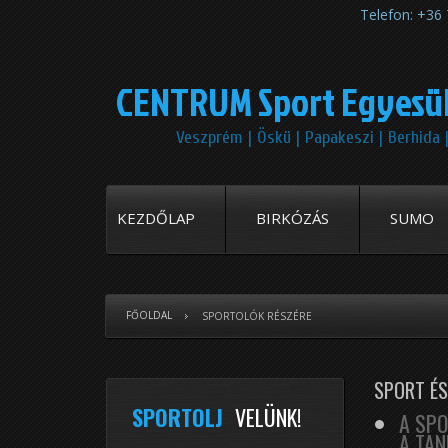
Telefon: +3
CENTRUM Sport Egyesü
Veszprém | Öskü | Papakeszi | Berhida 
KEZDŐLAP
BIRKÓZÁS
SUMO
FŐOLDAL
SPORTOLÓK RÉSZÉRE
SPORT ÉS
SPORTOLJ
VELÜNK!
A SP
A TA