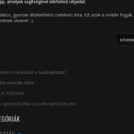
pp, amelyek segítségével elérheted céljaidat.
tos, gyorsan áttekinthető cselekvés lista. Ezt azok is imádni fogják,
etnek olvasni! ;)
BŐVEBB
edd a barátoddá a tudatalattidat?
lók mentális titkai
IS TRÉNING
s sportolók titka: a pozitív belső beszéd
EGÓRIÁK