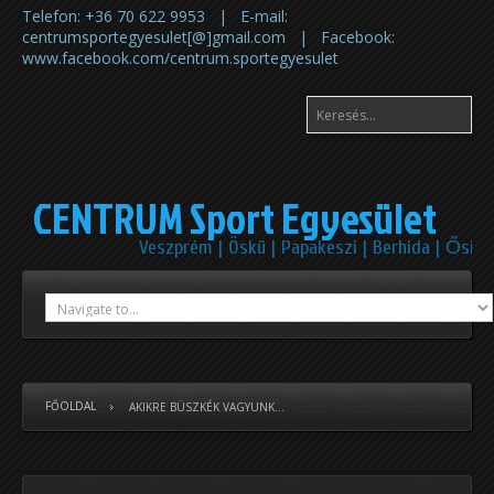
Telefon: +36 70 622 9953 | E-mail:
centrumsportegyesulet[@]gmail.com | Facebook:
www.facebook.com/centrum.sportegyesulet
CENTRUM Sport Egyesület
Veszprém | Öskü | Papakeszi | Berhida | Ősi
FŐOLDAL
AKIKRE BÜSZKÉK VAGYUNK...
Előző
Előző
Követke
Következő