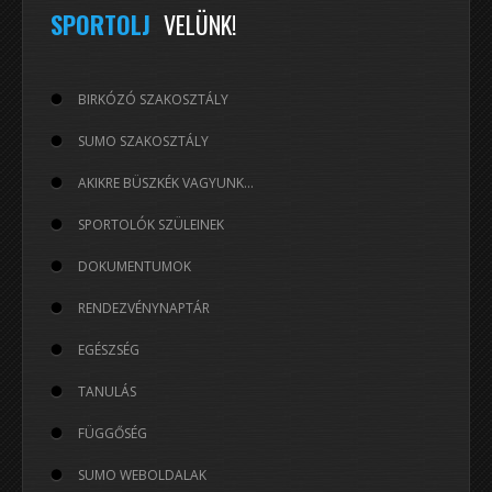
év
hónap
hónap
év
SPORTOLJ
VELÜNK!
BIRKÓZÓ SZAKOSZTÁLY
SUMO SZAKOSZTÁLY
AKIKRE BÜSZKÉK VAGYUNK...
SPORTOLÓK SZÜLEINEK
DOKUMENTUMOK
RENDEZVÉNYNAPTÁR
EGÉSZSÉG
TANULÁS
FÜGGŐSÉG
SUMO WEBOLDALAK