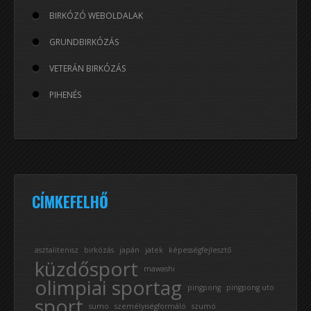
BIRKÓZÓ WEBOLDALAK
GRUNDBIRKÓZÁS
VETERÁN BIRKÓZÁS
PIHENÉS
CÍMKEFELHŐ
asztalitenisz
birkózás
japán
jatek
képességfejlesztő
küzdősport
mawashi
olimpiai sportag
pingpong
pingpong uto
sport
sumo
személyiségformáló
szumó