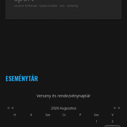
szumó birkózás
tradicionális
uto
verseny
ESEMÉNYTÁR
Verseny és rendezvénynaptár
2026 Augusztus
H
K
Sze
Cs
P
Szo
V
1
2