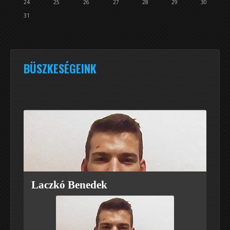
24
25
26
27
28
29
30
31
BÜSZKESÉGEINK
Laczkó Benedek