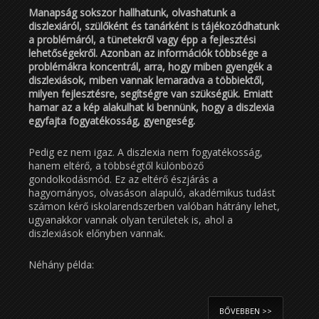
Manapság sokszor hallhatunk, olvashatunk a
diszlexiáról, szülőként és tanárként is tájékozódhatunk
a problémáról, a tünetekről vagy épp a fejlesztési
lehetőségekről. Azonban az információk többsége a
problémákra koncentrál, arra, hogy miben gyengék a
diszlexiások, miben vannak lemaradva a többiektől,
milyen fejlesztésre, segítségre van szükségük. Emiatt
hamar az a kép alakulhat ki bennünk, hogy a diszlexia
egyfajta fogyatékosság, gyengeség.
Pedig ez nem igaz. A diszlexia nem fogyatékosság,
hanem eltérő, a többségtől különböző
gondolkodásmód. Ez az eltérő észjárás a
hagyományos, olvasáson alapuló, akadémikus tudást
számon kérő iskolarendszerben valóban hátrány lehet,
ugyanakkor vannak olyan területek is, ahol a
diszlexiások előnyben vannak.
Néhány példa:
BŐVEBBEN >>