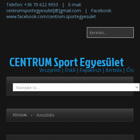
Telefon: +36 70 622 9953 | E-mail:
centrumsportegyesulet[@]gmail.com | Facebook:
www.facebook.com/centrum.sportegyesulet
CENTRUM Sport Egyesület
Veszprém | Öskü | Papakeszi | Berhida | Ősi
FŐOLDAL
FÜGGŐSÉG
Előző
Előző
Követke
Következő