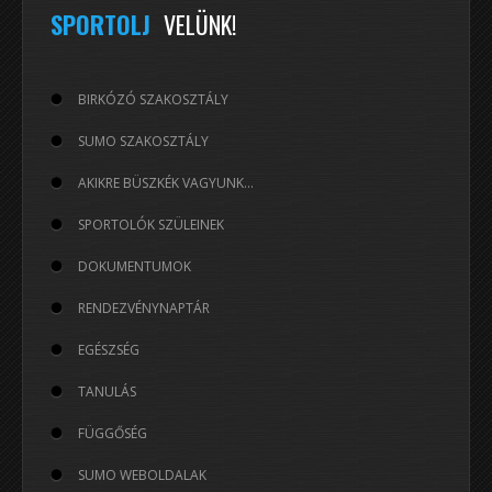
év
hónap
hónap
év
SPORTOLJ
VELÜNK!
BIRKÓZÓ SZAKOSZTÁLY
SUMO SZAKOSZTÁLY
AKIKRE BÜSZKÉK VAGYUNK...
SPORTOLÓK SZÜLEINEK
DOKUMENTUMOK
RENDEZVÉNYNAPTÁR
EGÉSZSÉG
TANULÁS
FÜGGŐSÉG
SUMO WEBOLDALAK