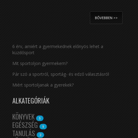
BŐVEBBEN >>
6 érv, amiért a gyermekednek előnyös lehet a
küzdősport
Mit sportoljon gyermekem?
Pár szó a sportról, sportág- és edző választásról
Miért sportoljanak a gyerekek?
ALKATEGÓRIÁK
KÖNYVEK
5
EGÉSZSÉG
9
TANULÁS
3