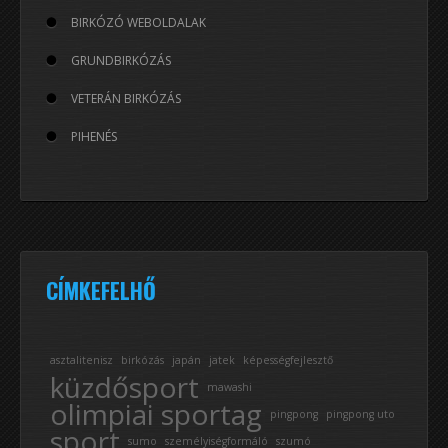
BIRKÓZÓ WEBOLDALAK
GRUNDBIRKÓZÁS
VETERÁN BIRKÓZÁS
PIHENÉS
CÍMKEFELHŐ
asztalitenisz
birkózás
japán
jatek
képességfejlesztő
küzdősport
mawashi
olimpiai sportag
pingpong
pingpong uto
sport
sumo
személyiségformáló
szumó