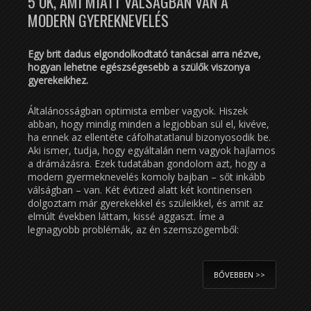
5 OK, AMI MIATT VÁLSÁGBAN VAN A
MODERN GYEREKNEVELÉS
Egy brit dadus elgondolkodtató tanácsai arra nézve,
hogyan lehetne egészségesebb a szülők viszonya
gyerekeikhez.
Általánosságban optimista ember vagyok. Hiszek
abban, hogy mindig minden a legjobban sül el, kivéve,
ha ennek az ellentéte cáfolhatatlanul bizonyosodik be.
Aki ismer, tudja, hogy egyáltalán nem vagyok hajlamos
a drámázásra. Ezek tudatában gondolom azt, hogy a
modern gyermeknevelés komoly bajban – sőt inkább
válságban – van. Két évtized alatt két kontinensen
dolgoztam már gyerekekkel és szüleikkel, és amit az
elmúlt években láttam, kissé aggaszt. Íme a
legnagyobb problémák, az én szemszögemből:
BŐVEBBEN >>