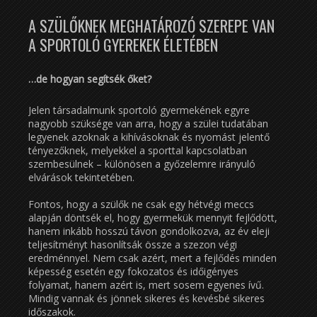
A SZÜLŐKNEK MEGHATÁROZÓ SZEREPE VAN
A SPORTOLÓ GYEREKEK ÉLETÉBEN
…de hogyan segítsék őket?
Jelen társadalmunk sportoló gyermekének egyre
nagyobb szüksége van arra, hogy a szülei tudatában
legyenek azoknak a kihívásoknak és nyomást jelentő
tényezőknek, melyekkel a sporttal kapcsolatban
szembesülnek – különösen a győzelemre irányuló
elvárások tekintetében.
Fontos, hogy a szülők ne csak egy hétvégi meccs
alapján döntsék el, hogy gyermekük mennyit fejlődött,
hanem inkább hosszú távon gondolkozva, az év eleji
teljesítményt hasonlítsák össze a szezon végi
eredménnyel. Nem csak azért, mert a fejlődés minden
képesség esetén egy fokozatos és időigényes
folyamat, hanem azért is, mert sosem egyenes ívű.
Mindig vannak és jönnek sikeres és kevésbé sikeres
időszakok.