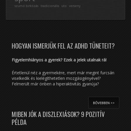
szumó birkózás
tradicionális
uto
verseny
HOGYAN ISMERJÜK FEL AZ ADHD TÜNETEIT?
Figyelemhiányos a gyerek? Ezek a jelek utalnak rá!
Értetlenül néz a gyermekére, mert már megint furcsán
viselkedik és kielégíthetetlen mozgásigényével?
Felmerült már önben a hiperaktivitás gyanúja?
BŐVEBBEN >>
MIBEN JÓK A DISZLEXIÁSOK? 9 POZITÍV
PÉLDA