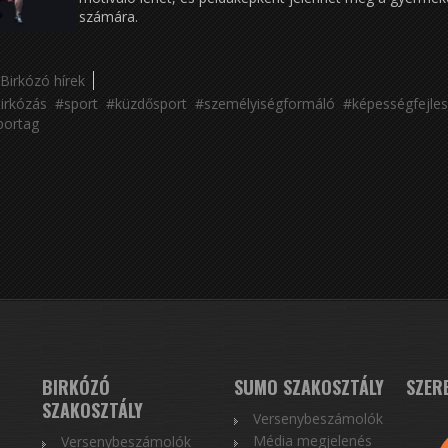
számára.
Birkózó hírek
irkózás
sport
küzdősport
személyiségformáló
képességfejles
portag
BIRKÓZÓ
SUMO SZAKOSZTÁLY
SZER
SZAKOSZTÁLY
Versenybeszámolók
Média megjelenés
Versenybeszámolók