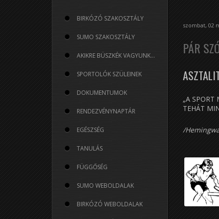
BIRKÓZÓ SZAKOSZTÁLY
szombat, 02 m
SUMO SZAKOSZTÁLY
PÁR SZ
AKIKRE BÜSZKÉK VAGYUNK...
ASZTALI
SPORTOLÓK SZÜLEINEK
DOKUMENTUMOK
„A SPORT 
TEHÁT MI
RENDEZVÉNYNAPTÁR
/Hemingwa
EGÉSZSÉG
TANULÁS
FÜGGŐSÉG
SUMO WEBOLDALAK
BIRKÓZÓ WEBOLDALAK