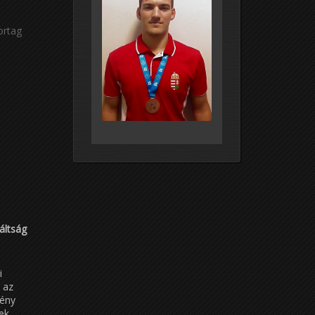
ortag
áltság
i
 az
mény
ek