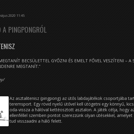
ájus 2020 11:45
Ó A PINGPONGRÓL
TENISZ
MEGTANÍT BECSÜLETTEL GYŐZNI ÉS EMELT FŐVEL VESZÍTENI – A
NDENRE MEGTANÍT.”
y/
Az asztalitenisz (pingpong) az ütős labdajátékok csoportjába ta
teremsport. Egy rövid nyelű ütővel kell ütögetni egy könnyű, kics
oda-vissza a hálóval kettéosztott asztalon. A játék célja, hogy a
ellenféllel szemben pontot szerezzünk olyan ütésekkel, amelye
tud visszaadni a háló felett.