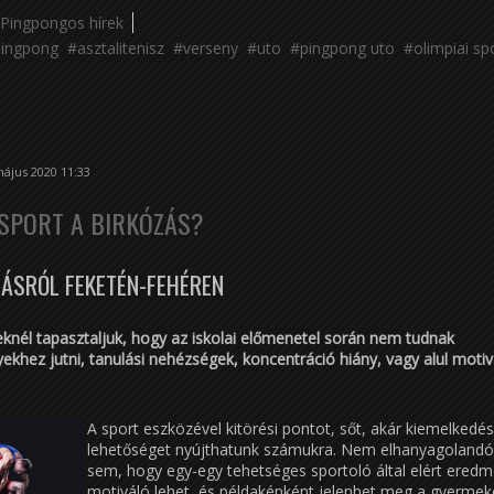
Pingpongos hírek
pingpong
asztalitenisz
verseny
uto
pingpong uto
olimpiai sp
ájus 2020 11:33
 SPORT A BIRKÓZÁS?
ZÁSRÓL FEKETÉN-FEHÉREN
knél tapasztaljuk, hogy az iskolai előmenetel során nem tudnak
ekhez jutni, tanulási nehézségek, koncentráció hiány, vagy alul motiv
A sport eszközével kitörési pontot, sőt, akár kiemelkedés
lehetőséget nyújthatunk számukra. Nem elhanyagolandó
sem, hogy egy-egy tehetséges sportoló által elért ered
motiváló lehet, és példaképként jelenhet meg a gyermek