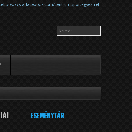
cebook:
www.facebook.com/centrum.sportegyesulet
M
Előző
Előző
Következő
Következő
IAI
ESEMÉNYTÁR
év
hónap
hónap
év