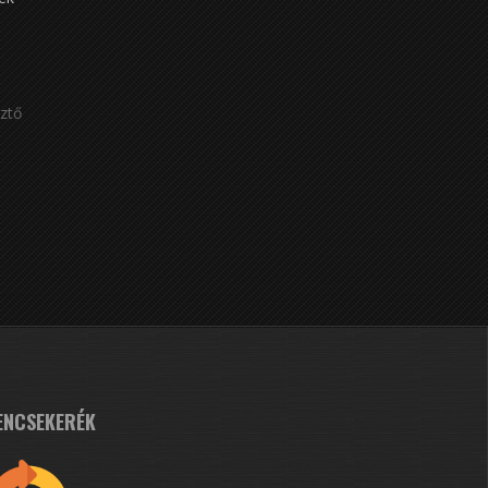
ztő
ENCSEKERÉK