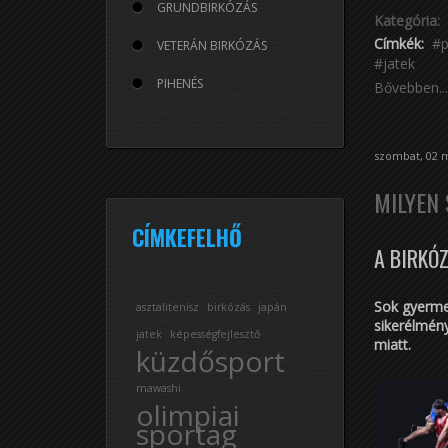
GRUNDBIRKÓZÁS
Kategória:
Címkék:
VETERÁN BIRKÓZÁS
jatek
PIHENÉS
Bővebben...
szombat, 02 m
MILYEN
CÍMKEFELHŐ
A BIRKÓ
Sok gyerme
asztalitenisz
birkózás
japán
sikerélmény
jatek
képességfejlesztő
miatt.
küzdősport
mawashi
olimpiai
sportag