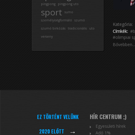
pingpong
pingpong uto
sport
sumo
személyiségformáló
szumó
Kategória:
szumó birkózás
tradicionális
uto
Címkék:
b
verseny
olimpiai s
Bővebben...
HÍR CENTRUM ;)
EZ TÖRTÉNT VELÜNK
Egyesületi hírek
→
2020 ELŐTT
Adó 1%