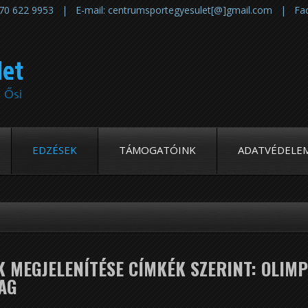
6 70 622 9953 | E-mail: centrumsportegyesulet[@]gmail.com | Fa
let
| Ősi
EDZÉSEK
TÁMOGATÓINK
ADATVÉDELE
 MEGJELENÍTÉSE CÍMKÉK SZERINT: OLIMP
AG