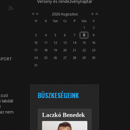
Verseny és rendezvénynaptár
2026 Augusztus
H
K
Sze
Cs
P
Szo
V
1
2
8
3
4
5
6
7
9
10
11
12
13
14
15
16
17
18
19
20
21
22
23
24
25
26
27
28
29
30
 SPORT
31
BÜSZKESÉGEINK
rtozó
i labdát
z
t az nem
Laczkó Benedek